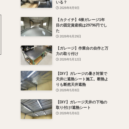
いる？
2026年8月9日
【カクイチ】4棟ガレージ1年
目の固定資産税は29796円でし
た
2026年6月29日
【ガレージ】作業台の自作と万
力の取り付け
2026年5月12日
【DIY】ガレージの暑さ対策で
天井に遮熱シート施工。断熱よ
りも断然天井遮熱
2026年5月8日
【DIY】ガレージ天井の下地の
取り付け/遮熱シート
2026年5月6日