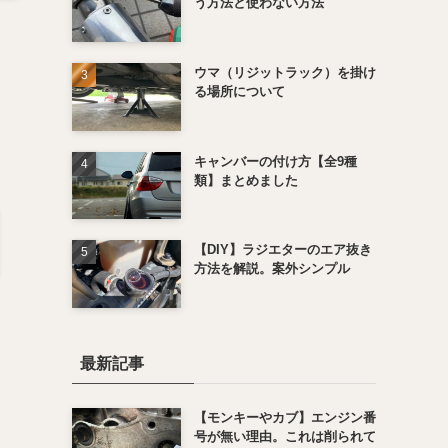
う方法と使わない方法
ウマ（リジットラック）を掛け
る場所について
キャンバーの付け方【全9種
類】まとめました
【DIY】ラジエターのエア抜き
方法を解説。案外シンプル
最新記事
【モンキーやカブ】エンジン番
号が無い理由。これは削られて