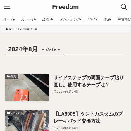
Freedom
ホーム
ガレージ
足回り
メンテナンス
4mini
作業
中古車
ホーム
2024年
8月
2024年8月
– date –
サイドステップの両面テープ貼り
作業
直し。使用するテープは？
2024年8月27日
【LA600S】タントカスタムのブ
LA600
レーキパッド交換方法
2024年8月14日