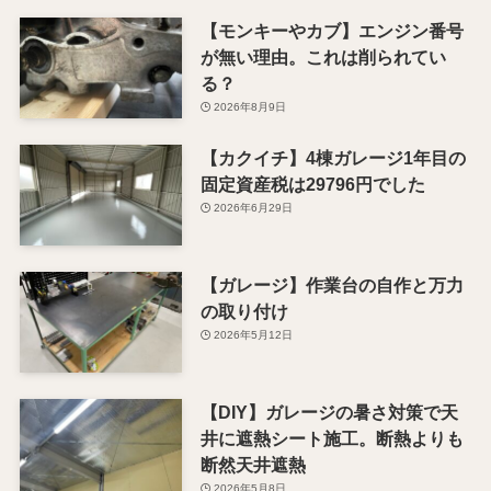
【モンキーやカブ】エンジン番号
が無い理由。これは削られてい
る？
2026年8月9日
【カクイチ】4棟ガレージ1年目の
固定資産税は29796円でした
2026年6月29日
【ガレージ】作業台の自作と万力
の取り付け
2026年5月12日
【DIY】ガレージの暑さ対策で天
井に遮熱シート施工。断熱よりも
断然天井遮熱
2026年5月8日