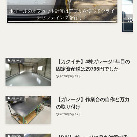
ホイールのオフセット計算はアプリを使ってツライ
チセッティングを行う！
【D
【カクイチ】4棟ガレージ1年目の
ガレージ
固定資産税は29796円でした
2026年6月29日
【ガレージ】作業台の自作と万力
ガレージ
の取り付け
2026年5月12日
内装DIY