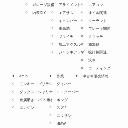
ガレージ設備
アライメント
エアコン
内装DIY
エアサス
オイル関連
キャンバー
クーラント
車高調
ブレーキ関連
ツライチ
クラッチ
加工アクスル
添加剤
ジャッキアップ
吸排気関連
洗車
コーティング
4mini
作業
中古車販売情報
モンキー・ゴリラ
ダイハツ
ダックス・シャリー
ミニクーパー
金属磨き・バフ掛け
ホンダ
エンジン
スズキ
ニッサン
BMW