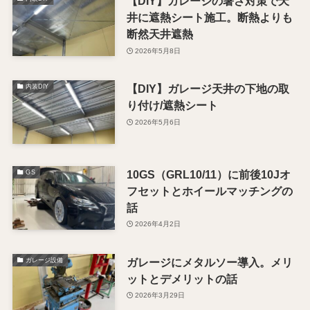
【DIY】ガレージの暑さ対策で天
井に遮熱シート施工。断熱よりも
断然天井遮熱
2026年5月8日
【DIY】ガレージ天井の下地の取
内装DIY
り付け/遮熱シート
2026年5月6日
10GS（GRL10/11）に前後10Jオ
GS
フセットとホイールマッチングの
話
2026年4月2日
ガレージにメタルソー導入。メリ
ガレージ設備
ットとデメリットの話
2026年3月29日