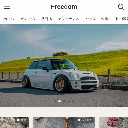
Freedom
ホーム
ガレージ
足回り
メンテナンス
4mini
作業
中古車
作業
レクサス