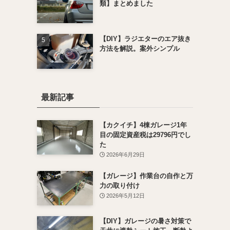
類】まとめました
【DIY】ラジエターのエア抜き
方法を解説。案外シンプル
最新記事
【カクイチ】4棟ガレージ1年
目の固定資産税は29796円でし
た
2026年6月29日
【ガレージ】作業台の自作と万
力の取り付け
2026年5月12日
【DIY】ガレージの暑さ対策で