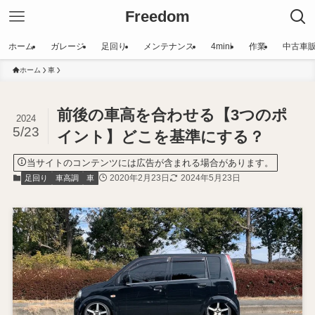
Freedom
ホーム
ガレージ
足回り
メンテナンス
4mini
作業
中古車
ホーム
車
前後の車高を合わせる【3つのポ
2024
5/23
イント】どこを基準にする？
当サイトのコンテンツには広告が含まれる場合があります。
2020年2月23日
2024年5月23日
足回り
車高調
車