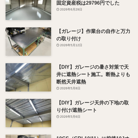
固定資産税は29796円でした
2026年6月29日
【ガレージ】作業台の自作と万力
の取り付け
2026年5月12日
【DIY】ガレージの暑さ対策で天
井に遮熱シート施工。断熱よりも
断然天井遮熱
2026年5月8日
【DIY】ガレージ天井の下地の取
り付け/遮熱シート
2026年5月6日