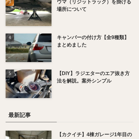
ウマ（リジットラック）を掛ける
場所について
キャンバーの付け方【全9種類】
まとめました
【DIY】ラジエターのエア抜き方
法を解説。案外シンプル
最新記事
【カクイチ】4棟ガレージ1年目の