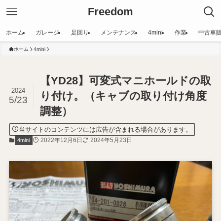
Freedom
ホーム
ガレージ
足回り
メンテナンス
4mini
作業
中古車
ホーム
4mini
【YD28】可変式マニホールドの取
2024
り付け。（キャブの取り付け角度
5/23
調整）
当サイトのコンテンツには広告が含まれる場合があります。
2022年12月6日
2024年5月23日
4mini