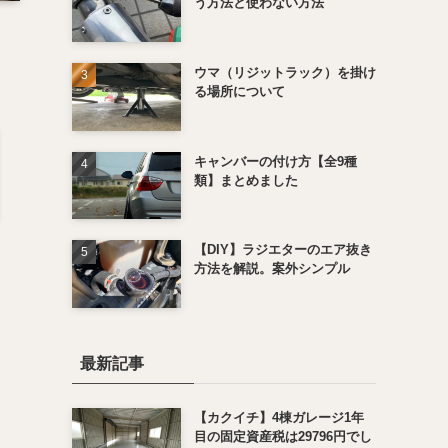
う方法と使わない方法
ウマ（リジットラック）を掛け
る場所について
キャンバーの付け方【全9種
類】まとめました
【DIY】ラジエターのエア抜き
方法を解説。案外シンプル
最新記事
【カクイチ】4棟ガレージ1年
目の固定資産税は29796円でし