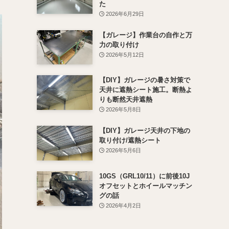
た
2026年6月29日
【ガレージ】作業台の自作と万
力の取り付け
2026年5月12日
【DIY】ガレージの暑さ対策で
天井に遮熱シート施工。断熱よ
りも断然天井遮熱
2026年5月8日
【DIY】ガレージ天井の下地の
取り付け/遮熱シート
2026年5月6日
10GS（GRL10/11）に前後10J
オフセットとホイールマッチン
グの話
2026年4月2日