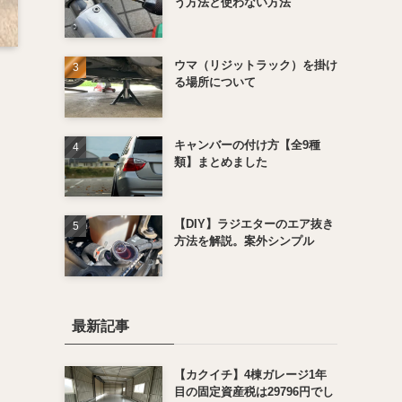
う方法と使わない方法
ウマ（リジットラック）を掛け
る場所について
キャンバーの付け方【全9種
類】まとめました
【DIY】ラジエターのエア抜き
方法を解説。案外シンプル
最新記事
【カクイチ】4棟ガレージ1年
目の固定資産税は29796円でし