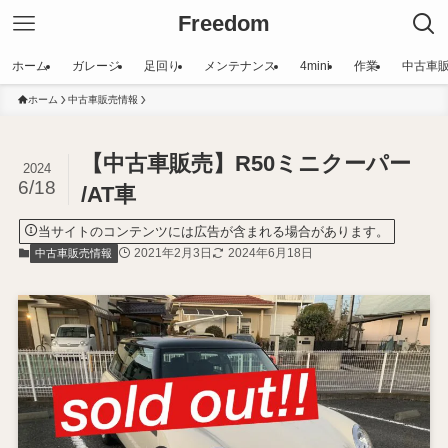
Freedom
ホーム
ガレージ
足回り
メンテナンス
4mini
作業
中古車
ホーム
中古車販売情報
【中古車販売】R50ミニクーパー
2024
6/18
/AT車
当サイトのコンテンツには広告が含まれる場合があります。
2021年2月3日
2024年6月18日
中古車販売情報