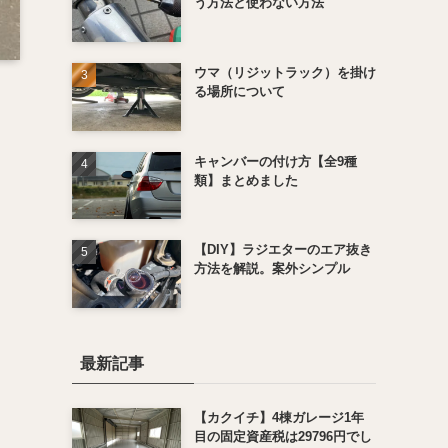
う方法と使わない方法
ウマ（リジットラック）を掛け
る場所について
キャンバーの付け方【全9種
類】まとめました
【DIY】ラジエターのエア抜き
方法を解説。案外シンプル
最新記事
【カクイチ】4棟ガレージ1年
目の固定資産税は29796円でし