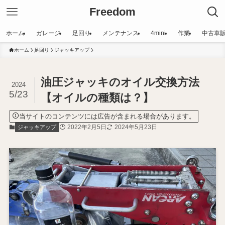
Freedom
ホーム
ガレージ
足回り
メンテナンス
4mini
作業
中古車
ホーム
足回り
ジャッキアップ
油圧ジャッキのオイル交換方法
2024
5/23
【オイルの種類は？】
当サイトのコンテンツには広告が含まれる場合があります。
2022年2月5日
2024年5月23日
ジャッキアップ