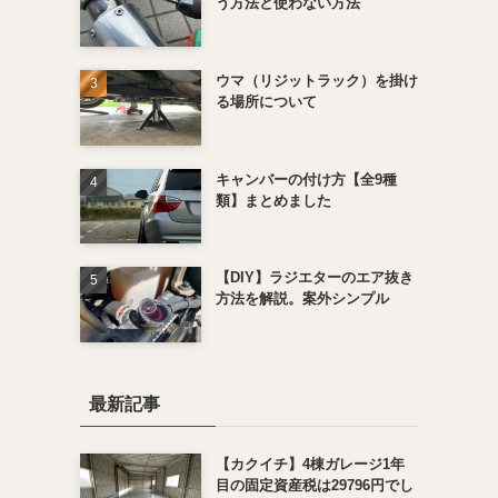
う方法と使わない方法
ウマ（リジットラック）を掛け
る場所について
キャンバーの付け方【全9種
類】まとめました
【DIY】ラジエターのエア抜き
方法を解説。案外シンプル
最新記事
【カクイチ】4棟ガレージ1年
目の固定資産税は29796円でし