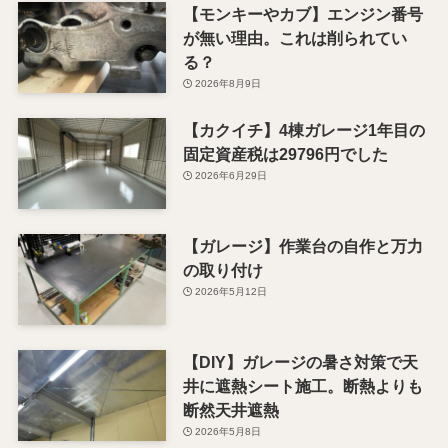
【モンキーやカブ】エンジン番号
が無い理由。これは削られてい
る？
2026年8月9日
【カクイチ】4棟ガレージ1年目の
固定資産税は29796円でした
2026年6月29日
【ガレージ】作業台の自作と万力
の取り付け
2026年5月12日
【DIY】ガレージの暑さ対策で天
井に遮熱シート施工。断熱よりも
断然天井遮熱
2026年5月8日