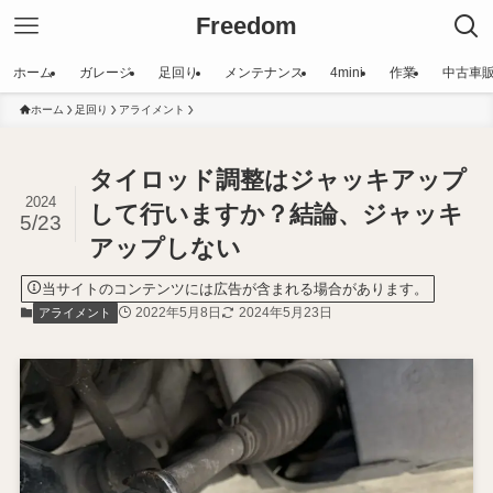
Freedom
ホーム
ガレージ
足回り
メンテナンス
4mini
作業
中古車
ホーム
足回り
アライメント
タイロッド調整はジャッキアップ
2024
して行いますか？結論、ジャッキ
5/23
アップしない
当サイトのコンテンツには広告が含まれる場合があります。
2022年5月8日
2024年5月23日
アライメント