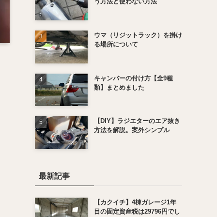
う方法と使わない方法
ウマ（リジットラック）を掛け
る場所について
キャンバーの付け方【全9種
類】まとめました
【DIY】ラジエターのエア抜き
方法を解説。案外シンプル
最新記事
【カクイチ】4棟ガレージ1年
目の固定資産税は29796円でし