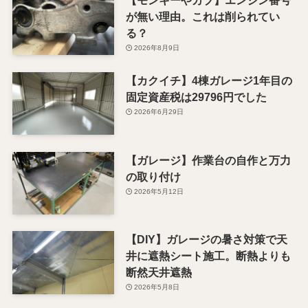
【モンキーやカブ】エンジン番号
が無い理由。これは削られてい
る？
2026年8月9日
【カクイチ】4棟ガレージ1年目の
固定資産税は29796円でした
2026年6月29日
【ガレージ】作業台の自作と万力
の取り付け
2026年5月12日
【DIY】ガレージの暑さ対策で天
井に遮熱シート施工。断熱よりも
断然天井遮熱
2026年5月8日