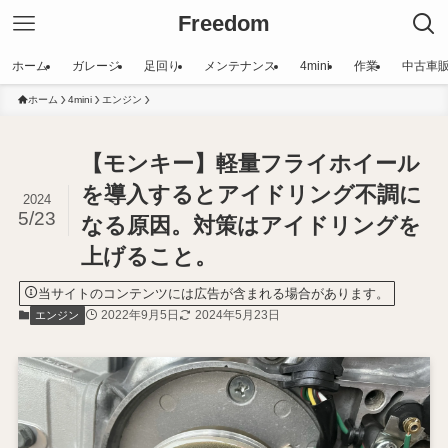
Freedom
ホーム
ガレージ
足回り
メンテナンス
4mini
作業
中古車
ホーム
4mini
エンジン
【モンキー】軽量フライホイール
を導入するとアイドリング不調に
2024
5/23
なる原因。対策はアイドリングを
上げること。
当サイトのコンテンツには広告が含まれる場合があります。
2022年9月5日
2024年5月23日
エンジン