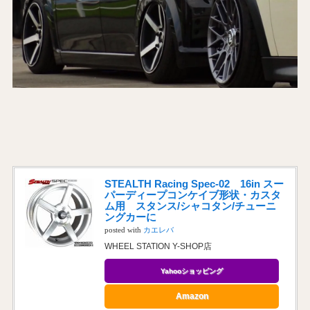
STEALTH Racing Spec-02 16in スー
パーディープコンケイブ形状・カスタ
ム用 スタンス/シャコタン/チューニ
ングカーに
posted with
カエレバ
WHEEL STATION Y-SHOP店
Yahooショッピング
Amazon