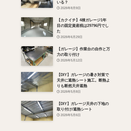
いる？
2026年8月9日
【カクイチ】4棟ガレージ1年
目の固定資産税は29796円でし
た
2026年6月29日
【ガレージ】作業台の自作と万
力の取り付け
2026年5月12日
【DIY】ガレージの暑さ対策で
天井に遮熱シート施工。断熱よ
りも断然天井遮熱
2026年5月8日
【DIY】ガレージ天井の下地の
取り付け/遮熱シート
2026年5月6日