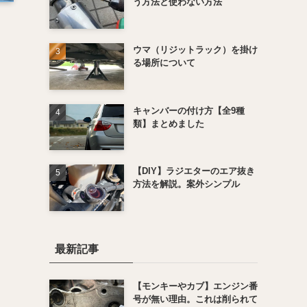
う方法と使わない方法
ウマ（リジットラック）を掛け
る場所について
キャンバーの付け方【全9種
類】まとめました
【DIY】ラジエターのエア抜き
方法を解説。案外シンプル
最新記事
【モンキーやカブ】エンジン番
号が無い理由。これは削られて