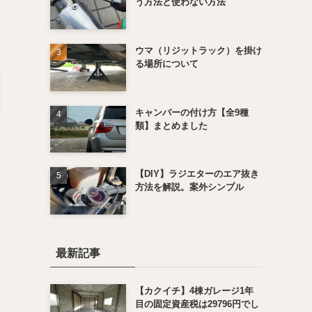
う方法と使わない方法
ウマ（リジットラック）を掛け
る場所について
キャンバーの付け方【全9種
類】まとめました
【DIY】ラジエターのエア抜き
方法を解説。案外シンプル
最新記事
【カクイチ】4棟ガレージ1年
目の固定資産税は29796円でし