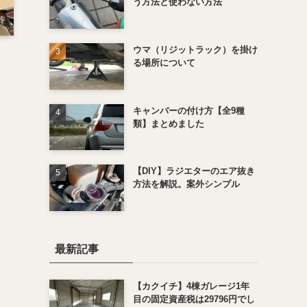
う方法と使わない方法
ウマ（リジットラック）を掛け
る場所について
キャンバーの付け方【全9種
類】まとめました
。
【DIY】ラジエターのエア抜き
方法を解説。案外シンプル
最新記事
【カクイチ】4棟ガレージ1年
目の固定資産税は29796円でし