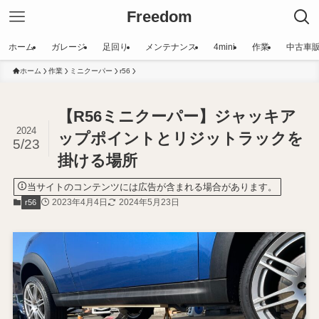
Freedom
ホーム
ガレージ
足回り
メンテナンス
4mini
作業
中古車
ホーム
作業
ミニクーパー
r56
【R56ミニクーパー】ジャッキア
2024
ップポイントとリジットラックを
5/23
掛ける場所
当サイトのコンテンツには広告が含まれる場合があります。
2023年4月4日
2024年5月23日
r56