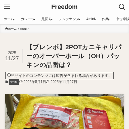
Freedom
ホーム
ガレージ
足回り
メンテナンス
4mini
作業
中古車
ホーム
4mini
【ブレンボ】2POTカニキャリパ
2025
ーのオーバーホール（OH）パッ
11/27
キンの品番は？
当サイトのコンテンツには広告が含まれる場合があります。
2023年5月1日
2025年11月27日
4mini