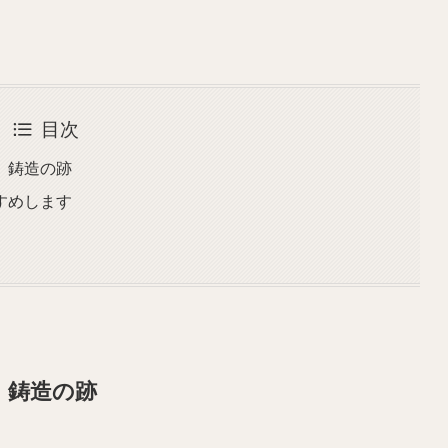
目次
、鋳造の跡
すめします
、鋳造の跡