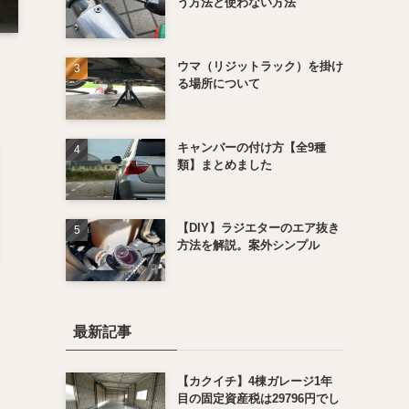
う方法と使わない方法
ウマ（リジットラック）を掛け
る場所について
キャンバーの付け方【全9種
類】まとめました
【DIY】ラジエターのエア抜き
方法を解説。案外シンプル
最新記事
【カクイチ】4棟ガレージ1年
目の固定資産税は29796円でし