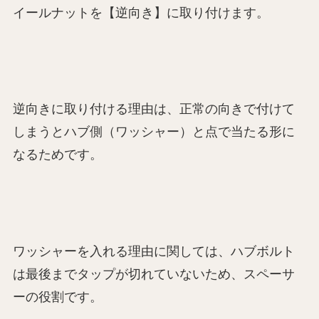
イールナットを【逆向き】に取り付けます。
逆向きに取り付ける理由は、正常の向きで付けて
しまうとハブ側（ワッシャー）と点で当たる形に
なるためです。
ワッシャーを入れる理由に関しては、ハブボルト
は最後までタップが切れていないため、スペーサ
ーの役割です。