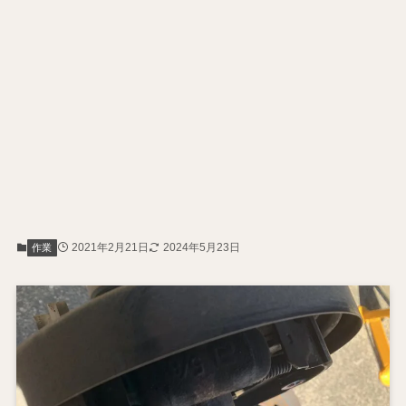
2021年2月21日
2024年5月23日
作業