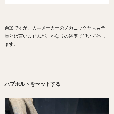
余談ですが、大手メーカーのメカニックたちも全
員とは言いませんが、かなりの確率で叩いて外し
ます。
ハブボルトをセットする