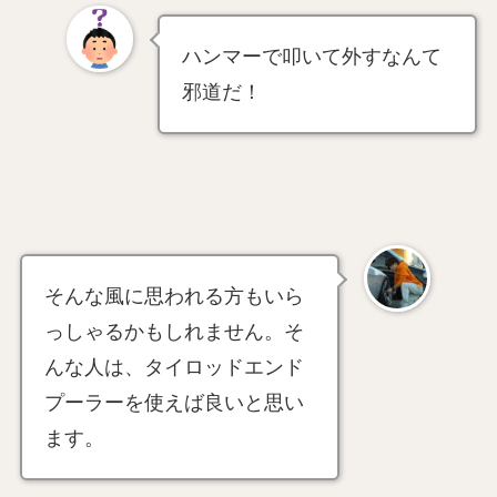
ハンマーで叩いて外すなんて
邪道だ！
そんな風に思われる方もいら
っしゃるかもしれません。そ
んな人は、タイロッドエンド
プーラーを使えば良いと思い
ます。