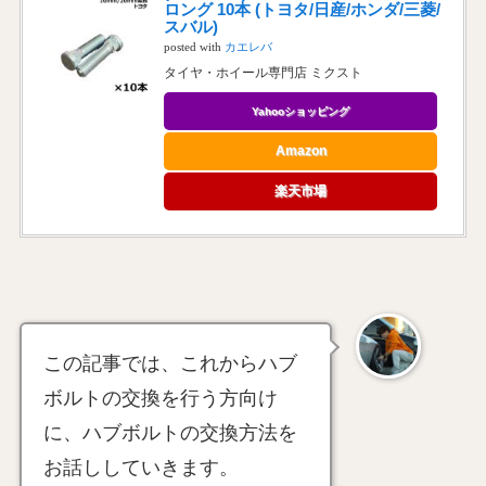
ロング 10本 (トヨタ/日産/ホンダ/三菱/
スバル)
posted with
カエレバ
タイヤ・ホイール専門店 ミクスト
Yahooショッピング
Amazon
楽天市場
この記事では、これからハブ
ボルトの交換を行う方向け
に、ハブボルトの交換方法を
お話ししていきます。