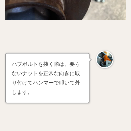
ハブボルトを抜く際は、要ら
ないナットを正常な向きに取
り付けてハンマーで叩いて外
します。