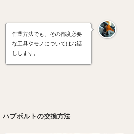
作業方法でも、その都度必要
な工具やモノについてはお話
しします。
ハブボルトの交換方法