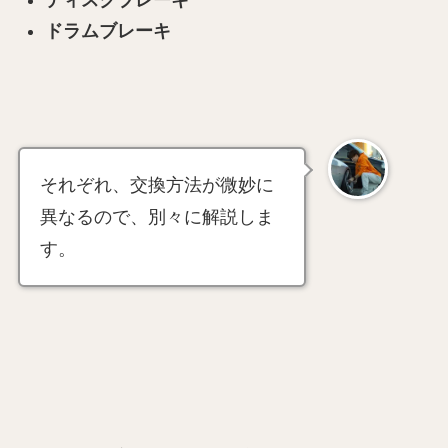
ディスクブレーキ
ドラムブレーキ
それぞれ、交換方法が微妙に
異なるので、別々に解説しま
す。