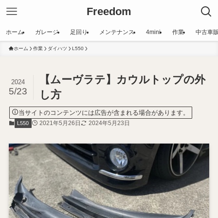
Freedom
ホーム
ガレージ
足回り
メンテナンス
4mini
作業
中古車
ホーム
作業
ダイハツ
L550
【ムーヴラテ】カウルトップの外
2024
5/23
し方
当サイトのコンテンツには広告が含まれる場合があります。
2021年5月26日
2024年5月23日
L550