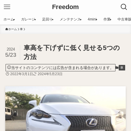
Freedom
ホーム
ガレージ
足回り
メンテナンス
4mini
作業
中古車
ホーム
車
車高を下げずに低く見せる5つの
2024
5/23
方法
当サイトのコンテンツには広告が含まれる場合があります。
車
2022年3月1日
2024年5月23日