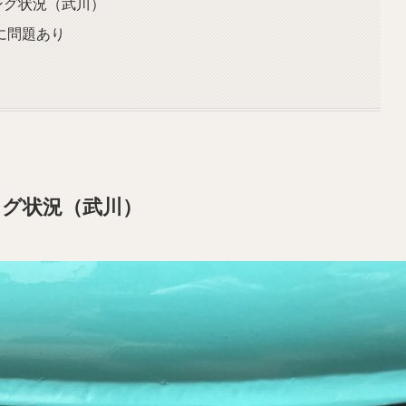
ィング状況（武川）
に問題あり
ング状況（武川）