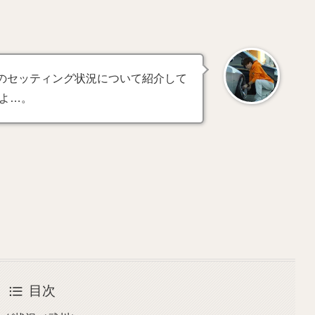
け時のセッティング状況について紹介して
よ…。
目次