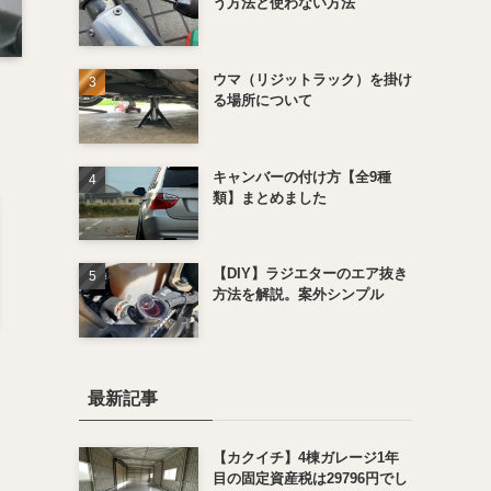
う方法と使わない方法
ウマ（リジットラック）を掛け
る場所について
キャンバーの付け方【全9種
類】まとめました
【DIY】ラジエターのエア抜き
方法を解説。案外シンプル
最新記事
【カクイチ】4棟ガレージ1年
目の固定資産税は29796円でし