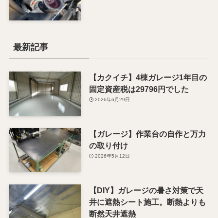
最新記事
【カクイチ】4棟ガレージ1年目の
固定資産税は29796円でした
2026年6月29日
【ガレージ】作業台の自作と万力
の取り付け
2026年5月12日
【DIY】ガレージの暑さ対策で天
井に遮熱シート施工。断熱よりも
断然天井遮熱