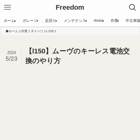
Freedom
ホーム
ガレージ
足回り
メンテナンス
4mini
作業
中古車
ホーム
作業
ダイハツ
L150
【l150】ムーヴのキーレス電池交
2024
5/23
換のやり方