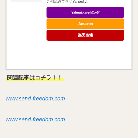
九州流通プラザYahoo!店
Yahooショッピング
Amazon
楽天市場
関連記事はコチラ！！
www.send-freedom.com
www.send-freedom.com