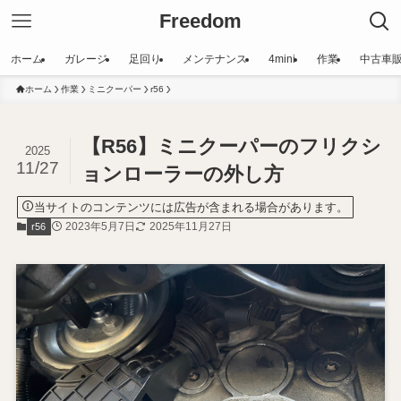
Freedom
ホーム
ガレージ
足回り
メンテナンス
4mini
作業
中古車
ホーム
作業
ミニクーパー
r56
【R56】ミニクーパーのフリクシ
2025
11/27
ョンローラーの外し方
当サイトのコンテンツには広告が含まれる場合があります。
2023年5月7日
2025年11月27日
r56