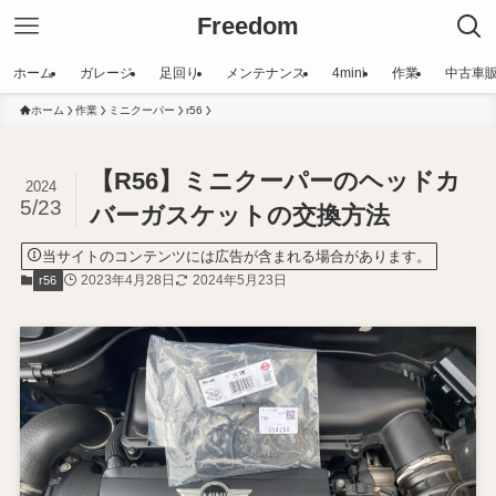
Freedom
ホーム
ガレージ
足回り
メンテナンス
4mini
作業
中古車
ホーム
作業
ミニクーパー
r56
【R56】ミニクーパーのヘッドカ
2024
5/23
バーガスケットの交換方法
当サイトのコンテンツには広告が含まれる場合があります。
2023年4月28日
2024年5月23日
r56