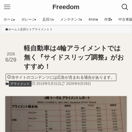
Freedom
ホーム
ガレージ
足回り
メンテナンス
4mini
作業
中古車
ホーム
足回り
アライメント
軽自動車は4輪アライメントでは
2026
無く『サイドスリップ調整』がお
6/29
すすめ！
当サイトのコンテンツには広告が含まれる場合があります。
2019年5月31日
2026年6月29日
アライメント