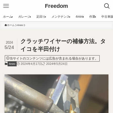
Freedom
ホーム
ガレージ
足回り
メンテナンス
4mini
作業
中古車
ホーム
4mini
クラッチワイヤーの補修方法。タ
2024
5/24
イコを半田付け
当サイトのコンテンツには広告が含まれる場合があります。
2024年4月17日
2024年5月24日
4mini