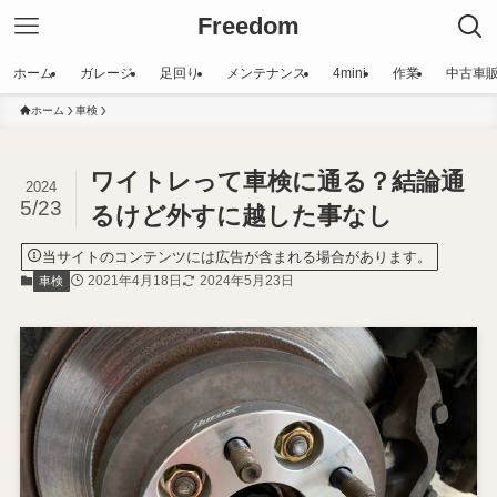
Freedom
ホーム
ガレージ
足回り
メンテナンス
4mini
作業
中古車
ホーム
車検
ワイトレって車検に通る？結論通
2024
5/23
るけど外すに越した事なし
当サイトのコンテンツには広告が含まれる場合があります。
2021年4月18日
2024年5月23日
車検