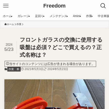
Freedom
ホーム
ガレージ
足回り
メンテナンス
4mini
作業
中古車
ホーム
作業
フロントガラスの交換に使用する
2024
吸盤は必須？どこで買えるの？正
5/23
式名称は？
当サイトのコンテンツには広告が含まれる場合があります。
2021年5月3日
2024年5月23日
作業
車