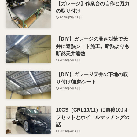
【ガレージ】作業台の自作と万力
の取り付け
2026年5月12日
【DIY】ガレージの暑さ対策で天
井に遮熱シート施工。断熱よりも
断然天井遮熱
2026年5月8日
【DIY】ガレージ天井の下地の取
り付け/遮熱シート
2026年5月6日
10GS（GRL10/11）に前後10Jオ
フセットとホイールマッチングの
話
2026年4月2日