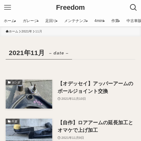
Freedom
ホーム
ガレージ
足回り
メンテナンス
4mini
作業
中古車
ホーム
2021年
11月
2021年11月
– date –
【オデッセイ】アッパーアームの
ホンダ
ボールジョイント交換
2021年11月10日
【自作】ロアアームの延長加工と
作業
オマケで上げ加工
2021年11月9日