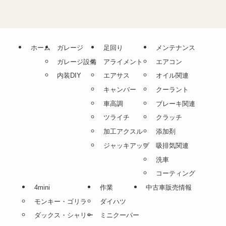
ホーム
ガレージ
足回り
メンテナンス
ガレージ設備
アライメント
エアコン
内装DIY
エアサス
オイル関連
キャンバー
クーラント
車高調
ブレーキ関連
ツライチ
クラッチ
加工アクスル
添加剤
ジャッキアップ
吸排気関連
洗車
コーティング
4mini
作業
中古車販売情報
モンキー・ゴリラ
ダイハツ
ダックス・シャリー
ミニクーパー