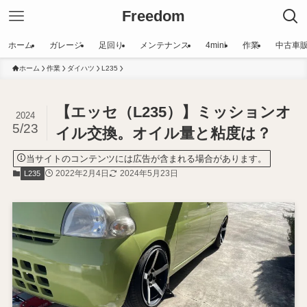
Freedom
ホーム
ガレージ
足回り
メンテナンス
4mini
作業
中古車
ホーム
作業
ダイハツ
L235
【エッセ（L235）】ミッションオ
2024
5/23
イル交換。オイル量と粘度は？
当サイトのコンテンツには広告が含まれる場合があります。
2022年2月4日
2024年5月23日
L235