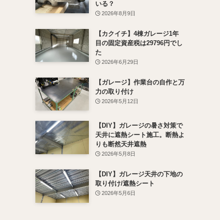
いる？
2026年8月9日
【カクイチ】4棟ガレージ1年
目の固定資産税は29796円でし
た
2026年6月29日
【ガレージ】作業台の自作と万
力の取り付け
2026年5月12日
【DIY】ガレージの暑さ対策で
天井に遮熱シート施工。断熱よ
りも断然天井遮熱
2026年5月8日
【DIY】ガレージ天井の下地の
取り付け/遮熱シート
2026年5月6日