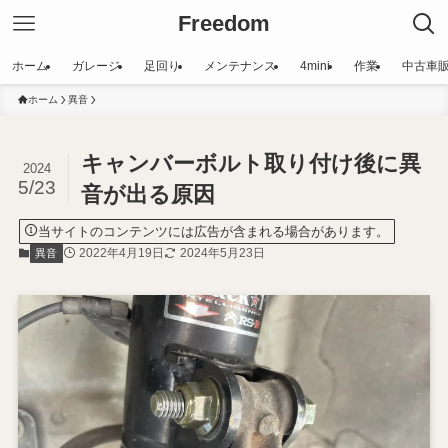
Freedom
ホーム
ガレージ
足回り
メンテナンス
4mini
作業
中古車
ホーム
異音
キャンバーボルト取り付け後に異
2024
5/23
音が出る原因
当サイトのコンテンツには広告が含まれる場合があります。
2022年4月19日
2024年5月23日
異音