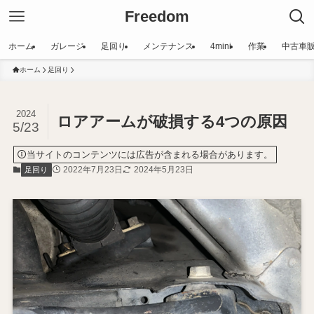
Freedom
ホーム
ガレージ
足回り
メンテナンス
4mini
作業
中古車
ホーム
足回り
2024
ロアアームが破損する4つの原因
5/23
当サイトのコンテンツには広告が含まれる場合があります。
2022年7月23日
2024年5月23日
足回り