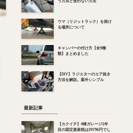
う方法と使わない方法
ウマ（リジットラック）を掛け
る場所について
キャンバーの付け方【全9種
類】まとめました
【DIY】ラジエターのエア抜き
方法を解説。案外シンプル
最新記事
【カクイチ】4棟ガレージ1年
目の固定資産税は29796円でし