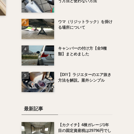
う方法と使わない方法
ウマ（リジットラック）を掛け
る場所について
キャンバーの付け方【全9種
類】まとめました
【DIY】ラジエターのエア抜き
方法を解説。案外シンプル
最新記事
【カクイチ】4棟ガレージ1年
目の固定資産税は29796円でし