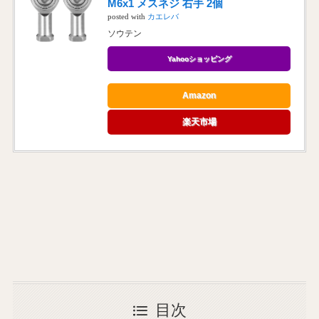
M6x1 メスネジ 右手 2個
posted with
カエレバ
ソウテン
Yahooショッピング
Amazon
楽天市場
目次