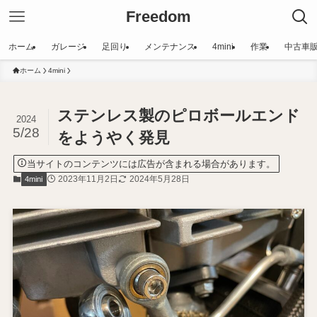
Freedom
ホーム
ガレージ
足回り
メンテナンス
4mini
作業
中古車
ホーム
4mini
ステンレス製のピロボールエンド
2024
5/28
をようやく発見
当サイトのコンテンツには広告が含まれる場合があります。
2023年11月2日
2024年5月28日
4mini