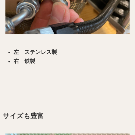
左 ステンレス製
右 鉄製
サイズも豊富