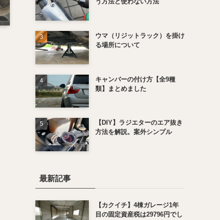
う方法と使わない方法
ウマ（リジットラック）を掛け
る場所について
キャンバーの付け方【全9種
類】まとめました
【DIY】ラジエターのエア抜き
方法を解説。案外シンプル
最新記事
【カクイチ】4棟ガレージ1年
目の固定資産税は29796円でし