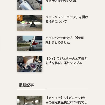
う方法と使わない方法
ウマ（リジットラック）を掛け
る場所について
キャンバーの付け方【全9種
類】まとめました
【DIY】ラジエターのエア抜き
方法を解説。案外シンプル
最新記事
【カクイチ】4棟ガレージ1年
目の固定資産税は29796円でし