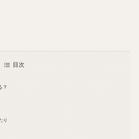
目次
る？
たり