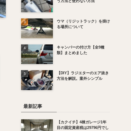
う方法と使わない方法
ウマ（リジットラック）を掛け
る場所について
キャンバーの付け方【全9種
類】まとめました
【DIY】ラジエターのエア抜き
方法を解説。案外シンプル
最新記事
【カクイチ】4棟ガレージ1年
目の固定資産税は29796円でし