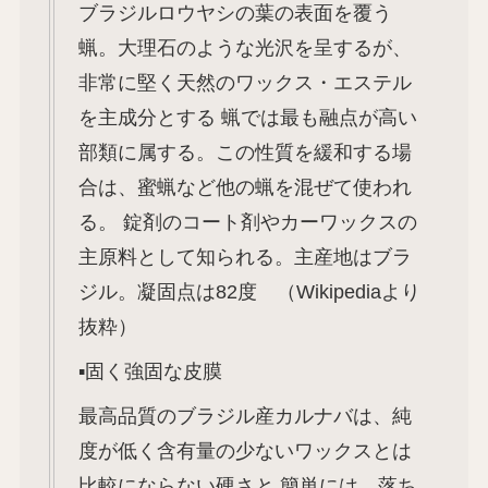
ブラジルロウヤシの葉の表面を覆う
蝋。大理石のような光沢を呈するが、
非常に堅く天然のワックス・エステル
を主成分とする 蝋では最も融点が高い
部類に属する。この性質を緩和する場
合は、蜜蝋など他の蝋を混ぜて使われ
る。 錠剤のコート剤やカーワックスの
主原料として知られる。主産地はブラ
ジル。凝固点は82度 （Wikipediaより
抜粋）
▪️固く強固な皮膜
最高品質のブラジル産カルナバは、純
度が低く含有量の少ないワックスとは
比較にならない硬さと 簡単には、落ち