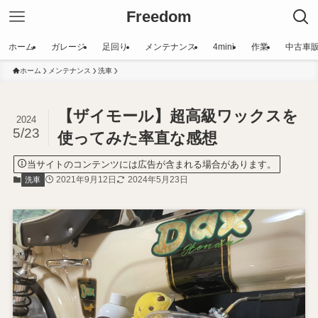
Freedom
ホーム
ガレージ
足回り
メンテナンス
4mini
作業
中古車
ホーム
メンテナンス
洗車
【ザイモール】超高級ワックスを
2024
5/23
使ってみた率直な感想
当サイトのコンテンツには広告が含まれる場合があります。
2021年9月12日
2024年5月23日
洗車