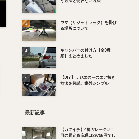
う方法と使わない方法
ウマ（リジットラック）を掛け
る場所について
キャンバーの付け方【全9種
類】まとめました
【DIY】ラジエターのエア抜き
方法を解説。案外シンプル
最新記事
【カクイチ】4棟ガレージ1年
目の固定資産税は29796円でし