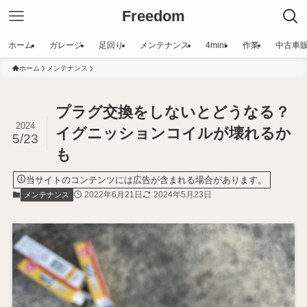
Freedom
ホーム
ガレージ
足回り
メンテナンス
4mini
作業
中古車
ホーム
メンテナンス
プラグ交換をしないとどうなる？
2024
イグニッションコイルが壊れるか
5/23
も
当サイトのコンテンツには広告が含まれる場合があります。
2022年6月21日
2024年5月23日
メンテナンス