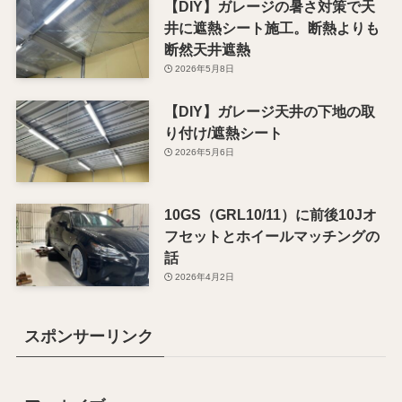
【DIY】ガレージの暑さ対策で天
井に遮熱シート施工。断熱よりも
断然天井遮熱
2026年5月8日
【DIY】ガレージ天井の下地の取
り付け/遮熱シート
2026年5月6日
10GS（GRL10/11）に前後10Jオ
フセットとホイールマッチングの
話
2026年4月2日
スポンサーリンク