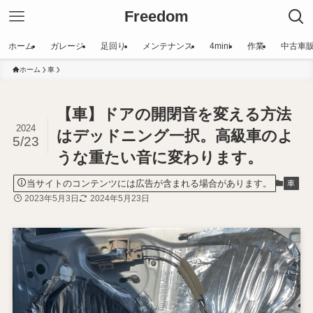
Freedom
ホーム
ガレージ
足回り
メンテナンス
4mini
作業
中古車
ホーム
車
【車】ドアの開閉音を変える方法
2024
はデッドニング一択。高級車のよ
5/23
うな重たい音に変わります。
当サイトのコンテンツには広告が含まれる場合があります。
車
2023年5月3日
2024年5月23日